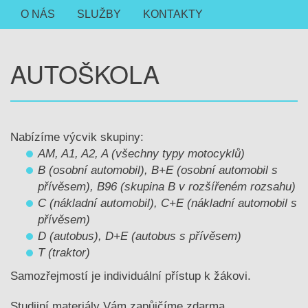
O NÁS
SLUŽBY
KONTAKTY
AUTOŠKOLA
Nabízíme výcvik skupiny:
AM, A1, A2, A (všechny typy motocyklů)
B (osobní automobil), B+E (osobní automobil s
přívěsem), B96
(skupina B v rozšířeném rozsahu)
C (nákladní automobil), C+E (nákladní automobil s
přívěsem)
D (autobus), D+E (autobus s přívěsem)
T (traktor)
Samozřejmostí je individuální přístup k žákovi.
Studijní materiály Vám zapůjčíme zdarma.