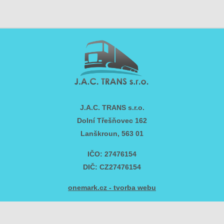
J.A.C. TRANS s.r.o.
Dolní Třešňovec 162
Lanškroun, 563 01
IČO: 27476154
DIČ: CZ27476154
onemark.cz - tvorba webu